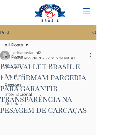
Post
All Posts
adrianovianini2
All Posts
27 de ago. de 2025
2 min de leitura
Beauvallet Brasil e
Notícias
FAEG firmam parceria
Receitas
Pessoas
para garantir
Internacional
transparência na
Notícias
pesagem de carcaças