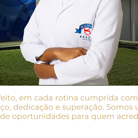
ito, em cada rotina cumprida com 
rço, dedicação e superação. Somos
o de oportunidades para quem acred