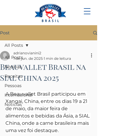
Post
All Posts
adrianovianini2
All Posts
1 de jun. de 2025
1 min de leitura
Beauvallet Brasil na
Notícias
Sial China 2025
Receitas
Pessoas
A 
Beauvallet Brasil participou em 
Internacional
Xangai, China, entre os dias 19 a 21 
Notícias
de maio, da maior feira de 
alimentos e bebidas da Ásia, a SIAL 
China, onde a carne brasileira mais 
uma vez foi destaque.