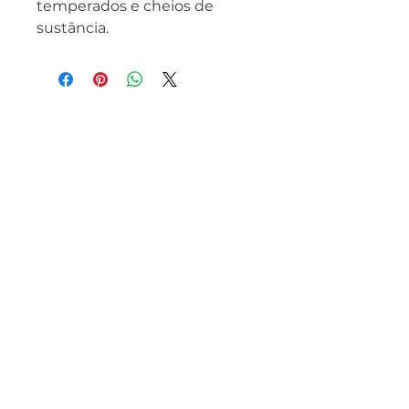
temperados e cheios de
sustância.
¡LA CARNE ES NUESTRO
NEGOCIO!
(62) 3142-2374
beauvallet@beauvallet.com.br
Inhumas - GO, Código Postal
75400-000
, Brasil
Beauvallet Francia